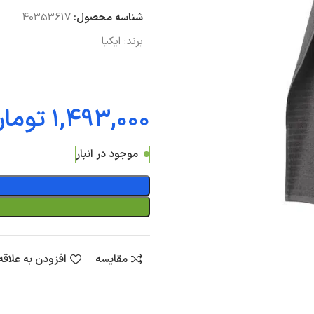
شناسه محصول:
40353617
برند:
ایکیا
توما
موجود در انبار
مقایسه
افزودن به علاق