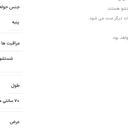
جنس حوله
ستشو هستند.
لات دیگر ست می شود.
پنبه
هد بود.
مراقبت ها
طول
70 سانتی متر
عرض