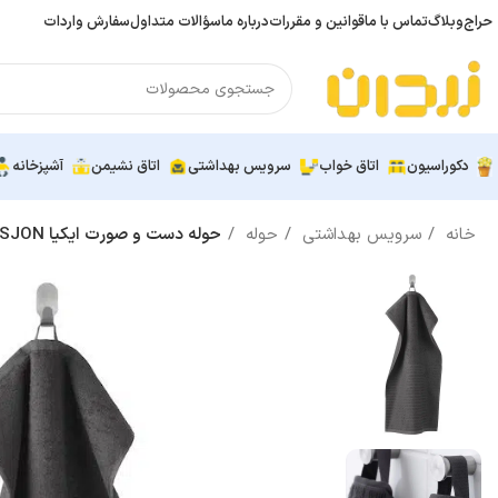
حراج
وبلاگ
تماس با ما
قوانین و مقررات
درباره ما
سؤالات متداول
سفارش واردات
دکوراسیون
اتاق خواب
سرویس بهداشتی
اتاق نشیمن
آشپزخانه
خانه
سرویس بهداشتی
حوله
حوله دست و صورت ایکیا VAGSJON، طوسی تیره