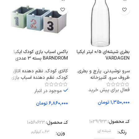
بطری شیشه‌ای 0/5 لیتر ایکیا
باکس اسباب بازی کودک ایکیا
است
VARDAGEN
BARNDROM بسته 3 عددی
ایکیا AN
سرو نوشیدنی
,
پارچ و بطری
,
کالای کودک
,
نظم دهنده اتاق
اکس
ظروف سرو
,
آشپزخانه
کودک
,
نظم دهنده اسباب بازی
سبد
فعال برای پیش خرید
موجود در انبار
تومان
تومان
افزودن به سبد خرید
افزودن به سبد خرید
اف
کد محصول:
10291923
کد محصول:
10560623
کد 
رنگ
شیشه ای
وزن
0.63 کیلوگرم
وز