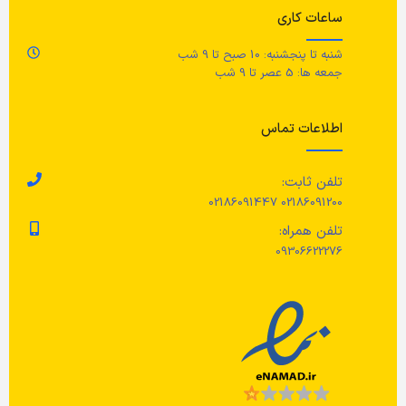
وزن
ساعات کاری
مراقبت
0.38 کیلوگرم
,
0.6 کیلوگرم
شنبه تا پنجشنبه: 10 صبح تا 9 شب
شستشو با دست، حداکثر 40 درجه
جمعه ها: 5 عصر تا 9 شب
سانتیگراد/ از سفید کننده استفاده
نکنید/ اتو نکنید/ خشکشویی نکنید.
اطلاعات تماس
تلفن ثابت:
02186091200 02186091447
تلفن همراه:
09306622276