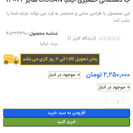
جا دستمالی حصیری ایکیا CISSAN سایز 22×13
این محصول با طراحی سنتی و منحصر به فرد می تواند توجه شما را
جلب کند.
شناسه محصول:
40334290
(دیدگاه کاربر
1
)
برند:
ایکیا
زمان تحویل کالا 1 الی 7 روز کاری می باشد
تومان
موجود در انبار
موجود در انبار
افزودن به سبد خرید
خرید کنید