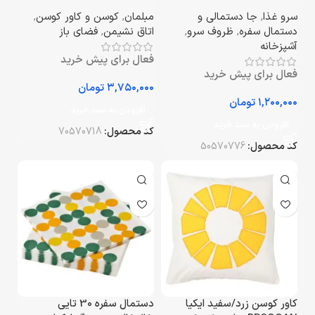
33×33 سانتی‌متر
50×50 سانتی‌متر
سرو غذا
,
جا دستمالی و
مبلمان
,
کوسن و کاور کوسن
,
دستمال سفره
,
ظروف سرو
,
اتاق نشیمن
,
فضای باز
آشپزخانه
فعال برای پیش خرید
فعال برای پیش خرید
تومان
تومان
افزودن به سبد خرید
افزودن به سبد خرید
کد محصول:
70570718
کد محصول:
50570776
کاور کوسن زرد/سفید ایکیا
دستمال سفره 30 تایی