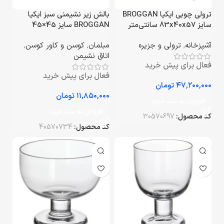
ترولی چوبی ایکیا BROGGAN
بالش زیر نشیمنی سبز ایکیا
سایز 83x40x57 سانتی‌متر
BROGGAN سایز 45×45
سانتی‌متر
آشپزخانه
,
ترولی و جزیره
مبلمان
,
کوسن و کاور کوسن
,
اتاق نشیمن
فعال برای پیش خرید
فعال برای پیش خرید
تومان
تومان
افزودن به سبد خرید
افزودن به سبد خرید
کد محصول:
30570697
کد محصول:
40570734