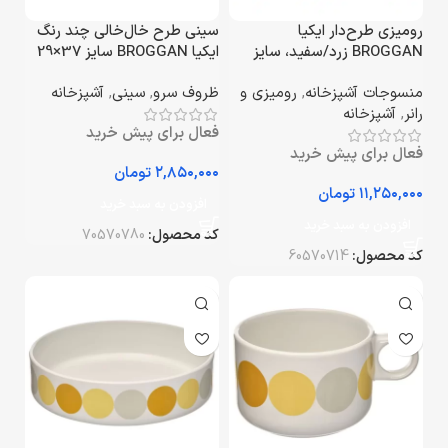
رومیزی طرح‌دار ایکیا
سینی طرح خال‌خالی چند رنگ
BROGGAN زرد/سفید، سایز
ایکیا BROGGAN سایز 37×29
145×320 سانتی‌متر
سانتی‌متر
منسوجات آشپزخانه
,
رومیزی و
ظروف سرو
,
سینی
,
آشپزخانه
رانر
,
آشپزخانه
فعال برای پیش خرید
فعال برای پیش خرید
تومان
تومان
افزودن به سبد خرید
افزودن به سبد خرید
کد محصول:
70570780
کد محصول:
60570714