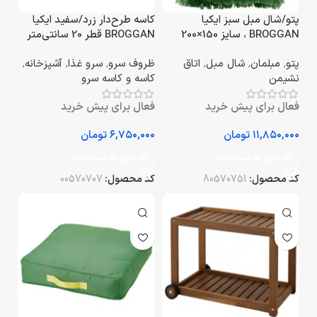
پتو/شال مبل سبز ایکیا
کاسه طرح‌دار زرد/سفید ایکیا
BROGGAN ، سایز 150×200
BROGGAN قطر 20 سانتی‌متر
سانتی‌متر
پتو
,
مبلمان
,
شال مبل
,
اتاق
ظروف سرو
,
سرو غذا
,
آشپزخانه
,
نشیمن
کاسه و کاسه سرو
فعال برای پیش خرید
فعال برای پیش خرید
تومان
تومان
افزودن به سبد خرید
افزودن به سبد خرید
کد محصول:
80570751
کد محصول:
00570707