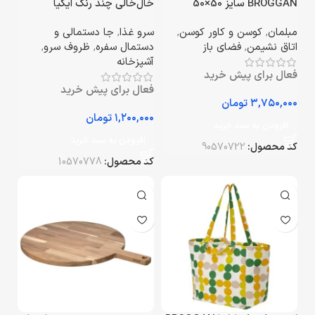
BROGGAN سایز 50×50
خال‌خالی چند رنگ ایکیا
سانتی‌متر
BROGGAN سایز 33×33
مبلمان
,
کوسن و کاور کوسن
,
سرو غذا
,
جا دستمالی و
سانتی‌متر
اتاق نشیمن
,
فضای باز
دستمال سفره
,
ظروف سرو
,
آشپزخانه
فعال برای پیش خرید
فعال برای پیش خرید
تومان
تومان
افزودن به سبد خرید
افزودن به سبد خرید
کد محصول:
90570722
کد محصول:
10570778