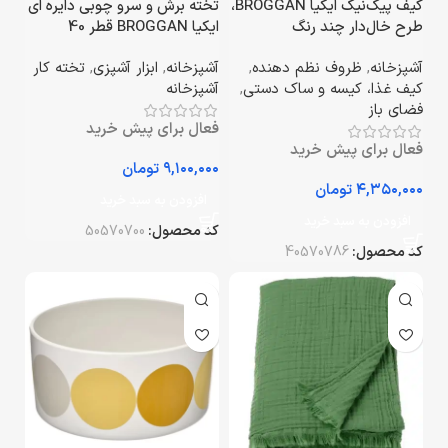
کیف پیک‌نیک ایکیا BROGGAN،
تخته برش و سرو چوبی دایره ای
طرح خال‌دار چند رنگ
ایکیا BROGGAN قطر 40
سانتی‌متر
آشپزخانه
,
ظروف نظم دهنده
,
آشپزخانه
,
ابزار آشپزی
,
تخته کار
کیف غذا، کیسه و ساک دستی
,
آشپزخانه
فضای باز
فعال برای پیش خرید
فعال برای پیش خرید
تومان
تومان
افزودن به سبد خرید
افزودن به سبد خرید
کد محصول:
50570700
کد محصول:
40570786