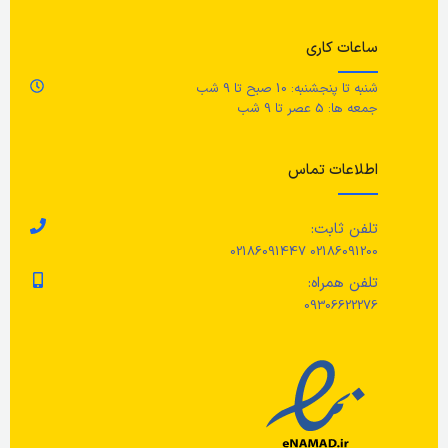
ساعات کاری
شنبه تا پنجشنبه: 10 صبح تا 9 شب
جمعه ها: 5 عصر تا 9 شب
اطلاعات تماس
تلفن ثابت:
02186091200 02186091447
تلفن همراه:
09306622276