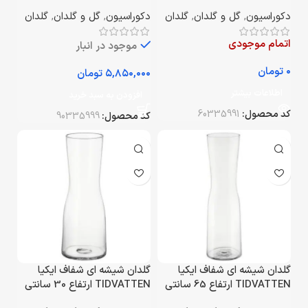
متر
متر
دکوراسیون
,
گل و گلدان
,
گلدان
دکوراسیون
,
گل و گلدان
,
گلدان
اتمام موجودی
موجود در انبار
تومان
تومان
اطلاعات بیشتر
افزودن به سبد خرید
کد محصول:
60335991
کد محصول:
90335999
گلدان شیشه ای شفاف ایکیا
گلدان شیشه ای شفاف ایکیا
TIDVATTEN ارتفاع 65 سانتی
TIDVATTEN ارتفاع 30 سانتی
متر
متر