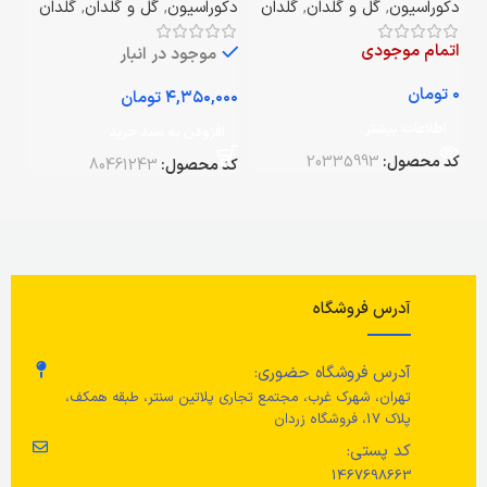
دکوراسیون
,
گل و گلدان
,
گلدان
دکوراسیون
,
گل و گلدان
,
گلدان
اتمام موجودی
موجود در انبار
تومان
تومان
اطلاعات بیشتر
افزودن به سبد خرید
کد محصول:
20335993
کد محصول:
80461243
آدرس فروشگاه
آدرس فروشگاه حضوری:
تهران، شهرک غرب، مجتمع تجاری پلاتین سنتر، طبقه همکف،
پلاک 17، فروشگاه زردان
کد پستی:
1467698663