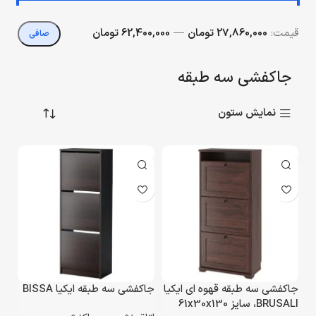
قيمت:
27,860,000 تومان
—
62,400,000 تومان
صافی
جاکفشی سه طبقه
نمایش ستون
جاکفشی سه طبقه قهوه ای ایکیا
جاکفشی سه طبقه ایکیا BISSA
BRUSALI، سایز 61x30x130