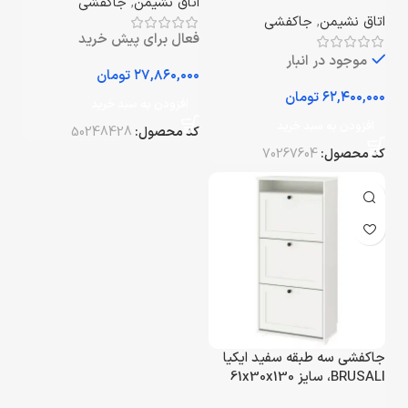
اتاق نشیمن
,
جاکفشی
سانتی متر
اتاق نشیمن
,
جاکفشی
فعال برای پیش خرید
موجود در انبار
تومان
تومان
افزودن به سبد خرید
افزودن به سبد خرید
کد محصول:
50248428
کد محصول:
70267604
جاکفشی سه طبقه سفید ایکیا
BRUSALI، سایز 61x30x130
سانتی متر