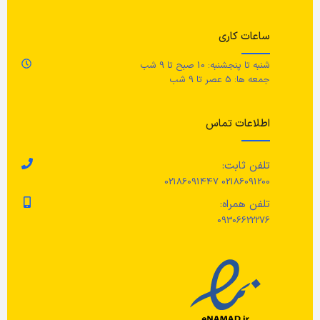
ساعات کاری
شنبه تا پنجشنبه: 10 صبح تا 9 شب
جمعه ها: 5 عصر تا 9 شب
اطلاعات تماس
تلفن ثابت:
02186091200 02186091447
تلفن همراه:
09306622276