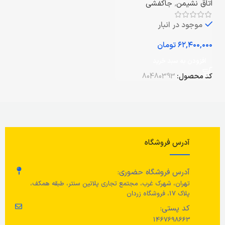
اتاق نشیمن
,
جاکفشی
موجود در انبار
تومان
افزودن به سبد خرید
کد محصول:
80480393
آدرس فروشگاه
آدرس فروشگاه حضوری:
تهران، شهرک غرب، مجتمع تجاری پلاتین سنتر، طبقه همکف،
پلاک 17، فروشگاه زردان
کد پستی:
1467698663