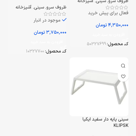
ظروف سرو
,
سینی
,
آشپزخانه
ظروف سرو
,
سینی
,
آشپزخانه
فعال برای پیش خرید
موجود در انبار
تومان
تومان
افزودن به سبد خرید
افزودن به سبد خرید
کد محصول:
50327699
کد محصول:
10327700
سینی پایه دار سفید ایکیا
KLIPSK