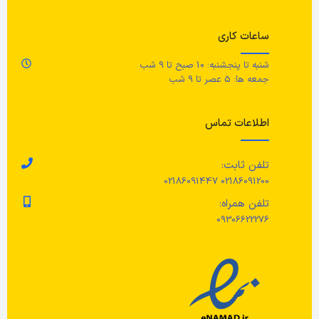
ساعات کاری
شنبه تا پنجشنبه: 10 صبح تا 9 شب
جمعه ها: 5 عصر تا 9 شب
اطلاعات تماس
تلفن ثابت:
02186091200 02186091447
تلفن همراه:
09306622276