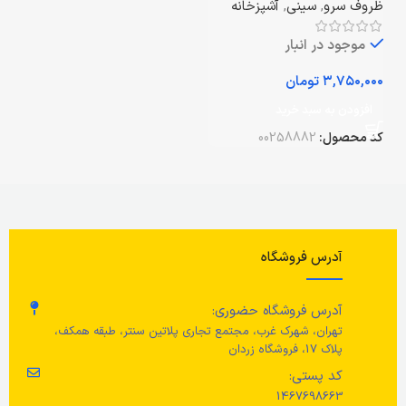
ظروف سرو
,
سینی
,
آشپزخانه
موجود در انبار
تومان
افزودن به سبد خرید
کد محصول:
00258882
آدرس فروشگاه
آدرس فروشگاه حضوری:
تهران، شهرک غرب، مجتمع تجاری پلاتین سنتر، طبقه همکف،
پلاک 17، فروشگاه زردان
کد پستی:
1467698663