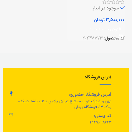
موجود در انبار
تومان
افزودن به سبد خرید
کد محصول:
20448773
آدرس فروشگاه
آدرس فروشگاه حضوری:
تهران، شهرک غرب، مجتمع تجاری پلاتین سنتر، طبقه همکف،
پلاک 17، فروشگاه زردان
کد پستی:
1467698663