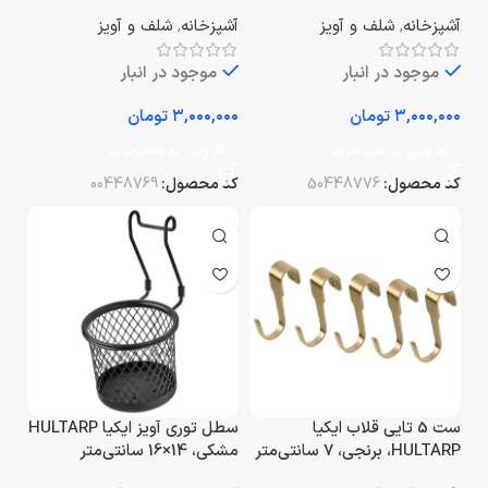
آشپزخانه
,
شلف و آویز
آشپزخانه
,
شلف و آویز
موجود در انبار
موجود در انبار
تومان
تومان
افزودن به سبد خرید
افزودن به سبد خرید
کد محصول:
50448776
کد محصول:
00448769
ست 5 تایی قلاب ایکیا
سطل توری آویز ایکیا HULTARP
HULTARP، برنجی، 7 سانتی‌متر
مشکی، 14×16 سانتی‌متر