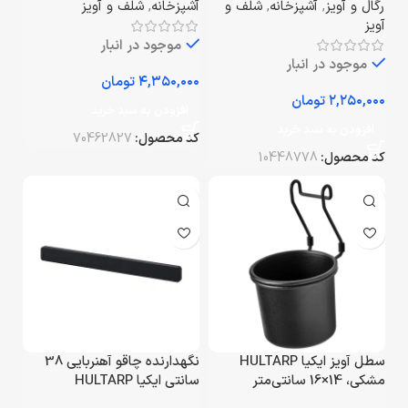
رگال و آویز
,
آشپزخانه
,
شلف و
آشپزخانه
,
شلف و آویز
آویز
موجود در انبار
موجود در انبار
تومان
تومان
افزودن به سبد خرید
افزودن به سبد خرید
کد محصول:
70462827
کد محصول:
10448778
سطل آویز ایکیا HULTARP
نگهدارنده چاقو آهنربایی 38
مشکی، 14×16 سانتی‌متر
سانتی ایکیا HULTARP