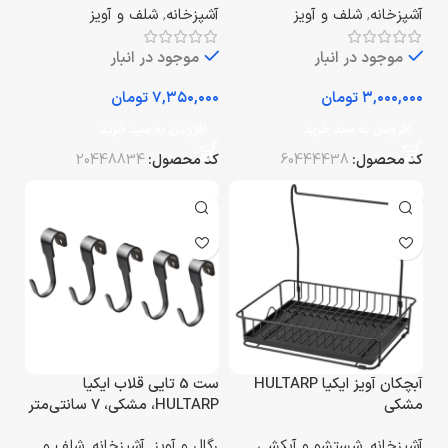
آشپزخانه
,
شلف و آویز
آشپزخانه
,
شلف و آویز
موجود در انبار
موجود در انبار
تومان
تومان
افزودن به سبد خرید
افزودن به سبد خرید
کد محصول:
60444438
کد محصول:
20448834
آبچکان آویز ایکیا HULTARP
ست 5 تایی قلاب ایکیا
مشکی
HULTARP، مشکی، 7 سانتی‌متر
آشپزخانه
,
شستشو و آبکشی
,
رگال و آویز
,
آشپزخانه
,
شلف و