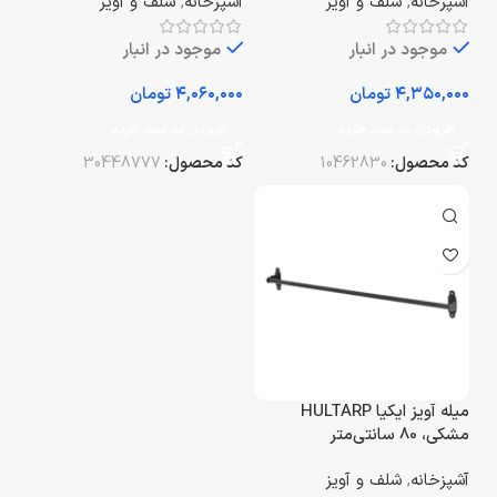
آشپزخانه
,
شلف و آویز
آشپزخانه
,
شلف و آویز
موجود در انبار
موجود در انبار
تومان
تومان
افزودن به سبد خرید
افزودن به سبد خرید
کد محصول:
10462830
کد محصول:
30448777
میله آویز ایکیا HULTARP
مشکی، 80 سانتی‌متر
آشپزخانه
,
شلف و آویز