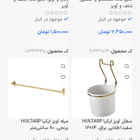
شلف و آویز
آویز
موجود در انبار
موجود در انبار
تومان
تومان
افزودن به سبد خرید
افزودن به سبد خرید
کد محصول:
60448766
کد محصول:
10444445
سطل آویز ایکیا HULTARP
میله آویز ایکیا HULTARP
سفید/طلایی براق، 14×16
برنجی، 80 سانتی‌متر
سانتی‌متر