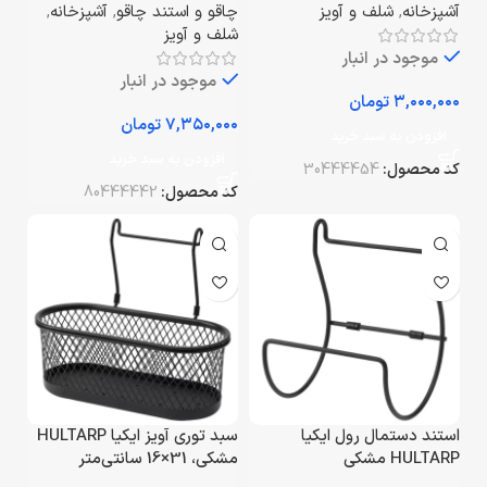
آشپزخانه
,
شلف و آویز
چاقو و استند چاقو
,
آشپزخانه
,
شلف و آویز
موجود در انبار
موجود در انبار
تومان
تومان
افزودن به سبد خرید
افزودن به سبد خرید
کد محصول:
30444454
کد محصول:
80444442
استند دستمال رول ایکیا
سبد توری آویز ایکیا HULTARP
HULTARP مشکی
مشکی، 31×16 سانتی‌متر