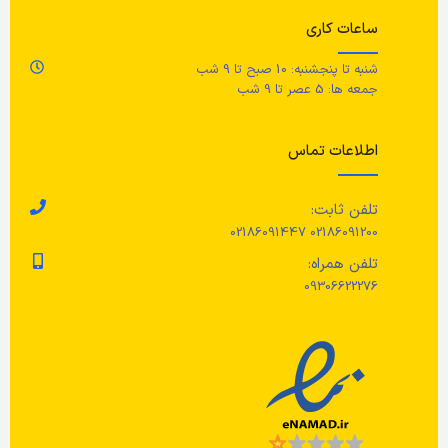
ساعات کاری
شنبه تا پنجشنبه: 10 صبح تا 9 شب
جمعه ها: 5 عصر تا 9 شب
اطلاعات تماس
تلفن ثابت:
02186091200 02186091447
تلفن همراه:
09306622276