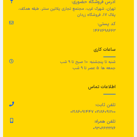
آدرس فروشگاه حضوری:
تهران، شهرک غرب، مجتمع تجاری پلاتین سنتر، طبقه همکف،
پلاک 17، فروشگاه زردان
کد پستی:
1467698663
ساعات کاری
شنبه تا پنجشنبه: 10 صبح تا 9 شب
جمعه ها: 5 عصر تا 9 شب
اطلاعات تماس
تلفن ثابت:
02186091200 02186091447
تلفن همراه:
09306622276