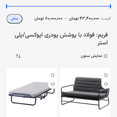
قيمت:
43,400,000 تومان
—
80,000,000 تومان
صافی
فریم: فولاد با پوشش پودری اپوکسی/پلی
استر
نمایش ستون