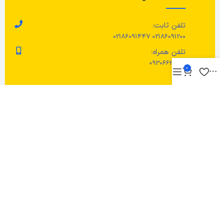
تلفن ثابت:
02186091200 02186091447
تلفن همراه:
09306622276
0
تمام حقوق این سایت مربوط به فروشگاه زردان می باشد