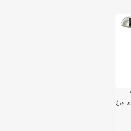
زی
,
چراغ