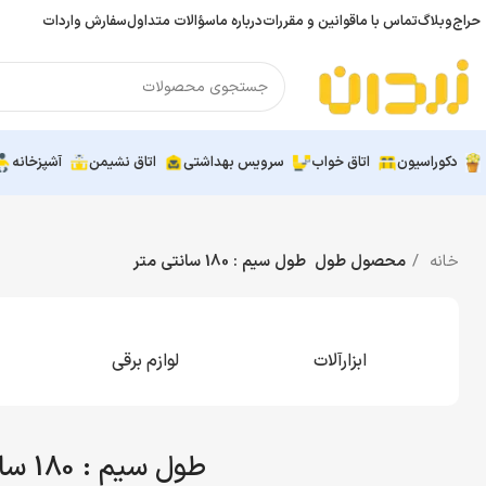
حراج
وبلاگ
تماس با ما
قوانین و مقررات
درباره ما
سؤالات متداول
سفارش واردات
دکوراسیون
اتاق خواب
سرویس بهداشتی
اتاق نشیمن
آشپزخانه
خانه
محصول طول
طول سیم : 180 سانتی متر
ابزارآلات
لوازم برقی
طول سیم : 180 سانتی متر