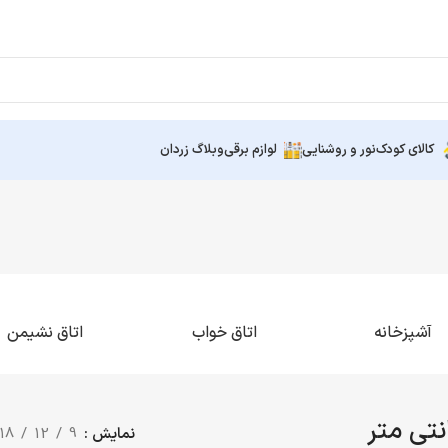
کالای کودک
نور و روشنایی
لوازم برقی
وبلاگ زردان
آشپزخانه
اتاق خواب
اتاق نشیمن
نمایش
9
12
18