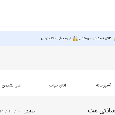
کالای کودک
نور و روشنایی
لوازم برقی
وبلاگ زردان
آشپزخانه
اتاق خواب
اتاق نشیمن
نمایش
9
12
18