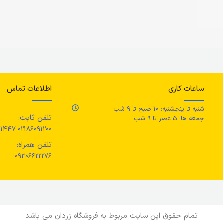
ساعات کاری
اطلاعات تماس
شنبه تا پنجشنبه: 10 صبح تا 9 شب
تلفن ثابت:
جمعه ها: 5 عصر تا 9 شب
02186091200 02186091447
تلفن همراه:
09306622276
تمام حقوق این سایت مربوط به فروشگاه زردان می باشد