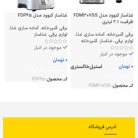
غذاساز کنوود مدل FDM307SS
غذاساز کنوود مدل FDP65
ظرفیت ۲.۱ لیتری
برقی آشپزخانه
,
آماده سازی غذا
,
برقی آشپزخانه
,
آماده سازی غذا
,
لوازم برقی
,
غذاساز
لوازم برقی
,
غذاساز
,
آشپزخانه
موجود در انبار
موجود در انبار
تومان
استیل
خاکستری
تومان
افزودن به سبد خرید
انتخاب گزینه ها
کد محصول:
FDP65
کد محصول:
FDM307SS
آدرس فروشگاه