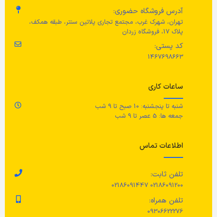
آدرس فروشگاه حضوری:
تهران، شهرک غرب، مجتمع تجاری پلاتین سنتر، طبقه همکف،
پلاک 17، فروشگاه زردان
کد پستی:
1467698663
ساعات کاری
شنبه تا پنجشنبه: 10 صبح تا 9 شب
جمعه ها: 5 عصر تا 9 شب
اطلاعات تماس
تلفن ثابت:
02186091200 02186091447
تلفن همراه:
09306622276