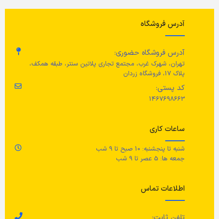
ع
جنس محصول
آدرس فروشگاه
رنگ
بژ
ج
چوب توس
آدرس فروشگاه حضوری:
حجم
300 میلی لیتر
فو
تهران، شهرک غرب، مجتمع تجاری پلاتین سنتر، طبقه همکف،
عرض
40 سانتی متر
پلاک 17، فروشگاه زردان
رن
کد پستی:
وزن
0.66 کیلوگرم
1467698663
ساعات کاری
شنبه تا پنجشنبه: 10 صبح تا 9 شب
جمعه ها: 5 عصر تا 9 شب
اطلاعات تماس
تلفن ثابت: