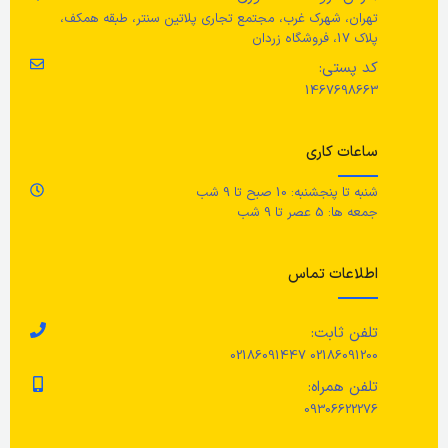
39 سانتی متر
مصنوعی، لاستیک طبیعی
تهران، شهرک غرب، مجتمع تجاری پلاتین سنتر، طبقه همکف،
ج
پلاک 17، فروشگاه زردان
عرض کشو (داخل)
جنس سگک (قفل)
کد پستی:
1467698663
با
75 سانتی متر
چدن با روکش نیکل
ساعات کاری
جنس محصول
شنبه تا پنجشنبه: 10 صبح تا 9 شب
جمعه ها: 5 عصر تا 9 شب
پنل پشتی از خرده چوب/ قسمت
زیری از تخته فیبر
اطلاعات تماس
رنگ
سفید
تلفن ثابت:
02186091200 02186091447
تلفن همراه:
09306622276