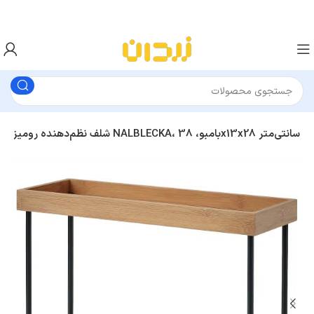
شلف نظم‌دهنده رومیزی آشپزخانه ایکیا NALBLECKA، بامبو، 38x13x28 سانتی‌متر