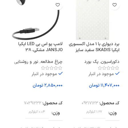
برد دیواری با 1 مدل اکسسوری
لامپ یو اس بی LED ایکیا
ایکیا SKADIS سفید سایز
JANSJO مشکی، 38
روک
36×56
سانتی‌متر
دکوراسیون
,
پگ بورد
چراغ مطالعه
,
نور و روشنایی
مبل
راک
موجود در انبار
موجود در انبار
تومان
تومان
افزودن به سبد خرید
افزودن به سبد خرید
اف
کد محصول:
09217123
کد محصول:
70291232
کد 
وزن
1.27 کیلوگرم
وزن
0.04 کیلوگرم
وز