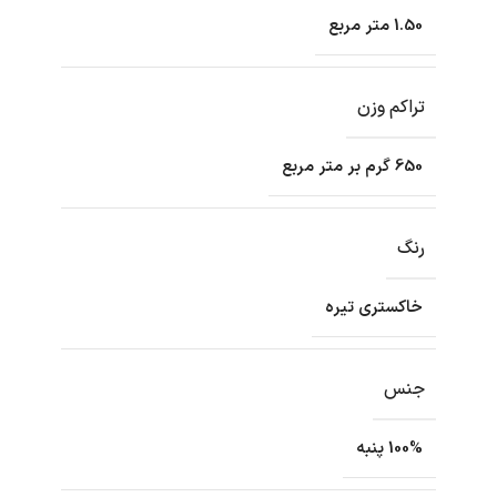
1.50 متر مربع
تراکم وزن
650 گرم بر متر مربع
رنگ
خاکستری تیره
جنس
100% پنبه