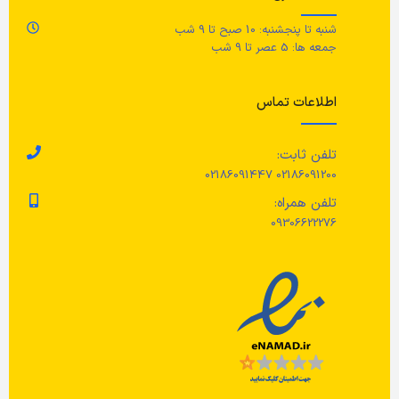
اورتان 30 کیلوگرم بر متر مربع.
ول
شنبه تا پنجشنبه: 10 صبح تا 9 شب
جمعه ها: 5 عصر تا 9 شب
مراقبت ها
۳.۷ ولت 
قابل شستشو با ماشین لباسشویی
اطلاعات تماس
تی
تلفن ثابت:
تی
02186091200 02186091447
تلفن همراه:
زم
09306622276
تع
۴۰ س
دق