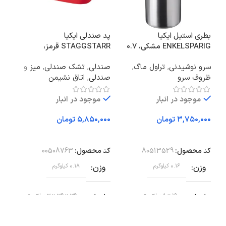
ست 
بطری استیل ایکیا
پد صندلی ایکیا
مدل g Kit Pro
ENKELSPARIG مشکی، 0.7
STAGGSTARR قرمز،
لیتر
36x36x2.5 سانتی‌متر
ماش
سرو نوشیدنی
,
تراول ماگ
,
صندلی
,
تشک صندلی
,
میز و
ظروف سرو
صندلی
,
اتاق نشیمن
موجود در انبار
موجود در انبار
تو
تومان
تومان
اف
افزودن به سبد خرید
افزودن به سبد خرید
کد 
کد محصول:
80513529
کد محصول:
00508763
بر
وزن
0.16 کیلوگرم
وزن
0.18 کیلوگرم
وض
ابعاد
19 × 8 سانتیمتر
ابعاد
36 × 36 × 3 سانتیمتر
ظر
19 سانتی متر
ایکیا