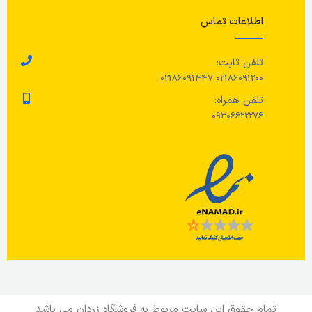
فقط شستشو با دست انجام شود./
اطلاعات تماس
برای افزایش طول عمر محصول، هر
از چند گاهی آن را با روغن گیاهی
چرب کنید.
تلفن ثابت:
02186091200 02186091447
تلفن همراه:
09306622276
تمام حقوق این سایت مربوط به فروشگاه زردان می باشد