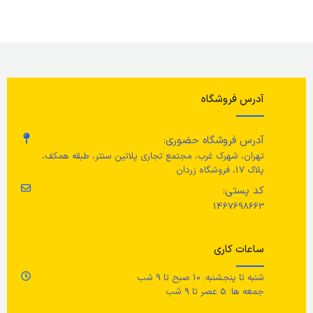
برند
ایکیا
قط
قطر
نامشخص
وضعیت کالا
نو
ار
ارتفاع
36 سانتی متر
طول
35 سانتی متر
ط
آدرس فروشگاه
طول
50 سانتی متر
عرض
22 سانتی متر
ض
آدرس فروشگاه حضوری:
تهران، شهرک غرب، مجتمع تجاری پلاتین سنتر، طبقه همکف،
ضخامت
نامشخص
پلاک 17، فروشگاه زردان
ارتفاع
8 سانتی متر
ع
کد پستی:
عرض
27 سانتی متر
1467698663
جنس محصول
ساعات کاری
بامبو، روغن
شنبه تا پنجشنبه: 10 صبح تا 9 شب
مراقبت
جمعه ها: 5 عصر تا 9 شب