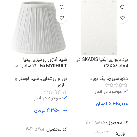
برد دیواری ایکیا SKADIS در
شید آباژور رومیزی ایکیا
ابعاد 36X56
MYRHULT قطر 19 سانتی متر
دوط
دکوراسیون
,
پگ بورد
نور و روشنایی
,
شید لوستر و
نور 
آباژور
موجود در انبار
موجود در انبار
تومان
تومان
افزودن به سبد خرید
اف
افزودن به سبد خرید
کد محصول:
50320805
کد 
کد محصول:
60405451
وزن
1.21 کیلوگرم
وز