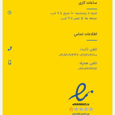
حد
ساعات کاری
با یک پارچه مرطوب پاک کنید. سپس،
شنبه تا پنجشنبه: 10 صبح تا 9 شب
با یک پارچه تمیز خشک کنید.
ار
جمعه ها: 5 عصر تا 9 شب
قط
اطلاعات تماس
تلفن ثابت:
02186091200 02186091447
تلفن همراه:
09306622276