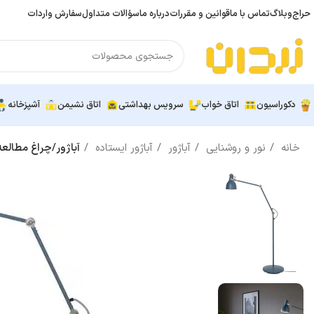
حراج
وبلاگ
تماس با ما
قوانین و مقررات
درباره ما
سؤالات متداول
سفارش واردات
دکوراسیون
اتاق خواب
سرویس بهداشتی
اتاق نشیمن
آشپزخانه
خانه
نور و روشنایی
آباژور
آباژور ایستاده
آباژور/چراغ مطالعه ایستاد