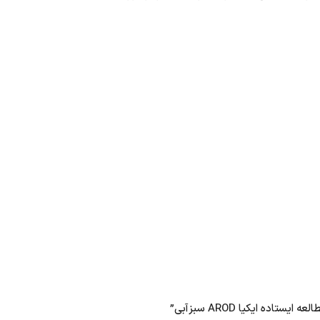
ده ایکیا AROD سبزآبی”