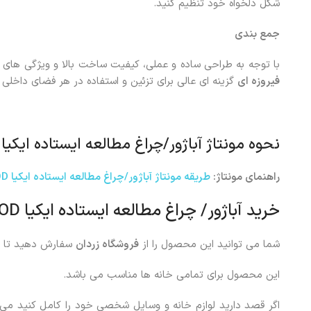
شکل دلخواه خود تنظیم کنید.
جمع بندی
با توجه به طراحی ساده و عملی، کیفیت ساخت بالا و ویژگی های 
فیروزه ای
گزینه ای عالی برای تزئین و استفاده در هر فضای داخلی
نحوه مونتاژ
آباژور/چراغ مطالعه ایستاده ایکیا
راهنمای مونتاژ:
طریقه مونتاژ
آباژور/چراغ مطالعه ایستاده ایکیا AROD فلزی
خرید
آباژور/ چراغ مطالعه ایستاده ایکیا AROD سبزآبی
شما می توانید این محصول را از
فروشگاه زردان
سفارش دهید تا د
این محصول برای تمامی خانه ها مناسب می باشد.
اگر قصد دارید لوازم خانه و وسایل شخصی خود را کامل کنید می تو