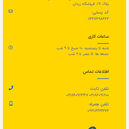
پلاک 17، فروشگاه زردان
کد پستی:
1467698663
ساعات کاری
شنبه تا پنجشنبه: 10 صبح تا 9 شب
جمعه ها: 5 عصر تا 9 شب
اطلاعات تماس
تلفن ثابت:
02186091200 02186091447
تلفن همراه:
09306622276