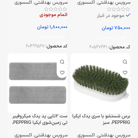
سرویس بهداشتی
,
اکسسوری
سرویس بهداشتی
,
اکسسوری
اتمام موجودی
موجود در انبار
تومان
تومان
اطلاعات بیشتر
افزودن به سبد خرید
کد محصول:
60499567
کد محصول:
60567641
برس شستشو با سری یدک ایکیا
ست 2تایی پد یدک میکروفیبر
PEPPRIG، سبز
تی زمین‌شوی ایکیا PEPPRIG،
خاکستری، سایز 12×37
سرویس بهداشتی
,
اکسسوری
سرویس بهداشتی
,
اکسسوری
سانتی‌متر