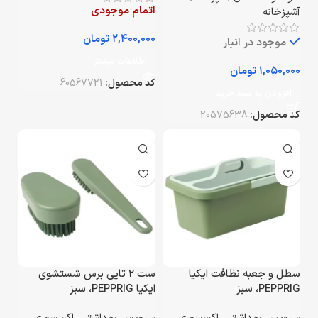
اتمام موجودی
آشپزخانه
تومان
موجود در انبار
اطلاعات بیشتر
تومان
کد محصول:
60567721
افزودن به سبد خرید
کد محصول:
20575638
سطل و جعبه نظافت ایکیا
ست 2 تایی برس شستشوی
PEPPRIG، سبز
ایکیا PEPPRIG، سبز