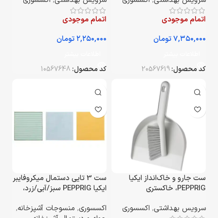
سرویس بهداشتی
,
اکسسوری
سرویس بهداشتی
,
اکسسوری
اتمام موجودی
اتمام موجودی
تومان
تومان
اطلاعات بیشتر
اطلاعات بیشتر
کد محصول:
20567619
کد محصول:
10567648
ست جارو و خاک‌انداز ایکیا
ست 3 تایی دستمال میکروفایبر
PEPPRIG، خاکستری
ایکیا PEPPRIG سبز/آبی/زرد،
سایز 28×28 سانتی‌متر
سرویس بهداشتی
,
اکسسوری
اکسسوری
,
منسوجات آشپزخانه
,