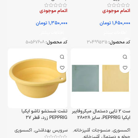
اتمام موجودی
اتمام موجودی
تومان
تومان
اطلاعات بیشتر
اطلاعات بیشتر
کد محصول:
30499535
کد محصول:
50567608
ست 2 تایی دستمال میکروفایبر
تشت شستشو تاشو ایکیا
ایکیا PEPPRIG، سایز 28×28
PEPPRIG زرد، قطر ۲۷
سانتی‌متر
سانتی‌متر
اکسسوری
,
منسوجات آشپزخانه
,
سرویس بهداشتی
,
اکسسوری
حوله و دستمال آشپزخانه
,