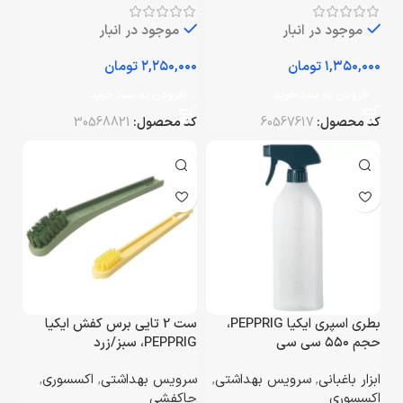
موجود در انبار
موجود در انبار
تومان
تومان
افزودن به سبد خرید
افزودن به سبد خرید
کد محصول:
60567617
کد محصول:
30568821
بطری اسپری ایکیا PEPPRIG،
ست 2 تایی برس کفش ایکیا
حجم ۵۵۰ سی‌ سی
PEPPRIG، سبز/زرد
ابزار باغبانی
,
سرویس بهداشتی
,
سرویس بهداشتی
,
اکسسوری
,
اکسسوری
جاکفشی