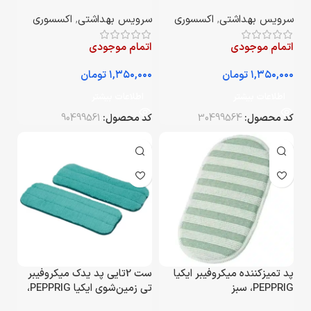
سانتی‌متر
سرویس بهداشتی
,
اکسسوری
سرویس بهداشتی
,
اکسسوری
اتمام موجودی
اتمام موجودی
تومان
تومان
اطلاعات بیشتر
اطلاعات بیشتر
کد محصول:
30499564
کد محصول:
90499561
پد تمیزکننده میکروفیبر ایکیا
ست 2تایی پد یدک میکروفیبر
PEPPRIG، سبز
تی زمین‌شوی ایکیا PEPPRIG،
سایز 10×29 سانتی‌متر