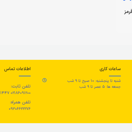
رمز
ساعات کاری
اطلاعات تماس
شنبه تا پنجشنبه: 10 صبح تا 9 شب
تلفن ثابت:
جمعه ها: 5 عصر تا 9 شب
02186091200 02186091447
تلفن همراه:
09306622276