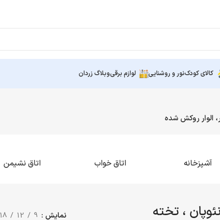
کالای کودک
نور و روشنایی
لوازم برقی
وبلاگ زردان
ر، الوار روکش شده
آشپزخانه
اتاق خواب
اتاق نشیمن
نئوپان ، تخته
نمایش
9
12
18