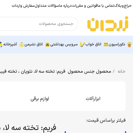
حراج
وبلاگ
تماس با ما
قوانین و مقررات
درباره ما
سؤالات متداول
سفارش واردات
دکوراسیون
اتاق خواب
سرویس بهداشتی
اتاق نشیمن
آشپزخانه
خانه
محصول جنس محصول
فریم: تخته سه لا، نئوپان ، تخته فیب
ابزارآلات
لوازم برقی
فیلتر براساس قیمت:
فریم: تخته سه لا، 