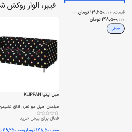
فیبر، الوار روکش ش
قيمت:
119,250,000 تومان
—
148,500,000 تومان
صافی
مبل ایکیا KLIPPAN
مبلمان
,
مبل دو نفره
,
اتاق نشیمن
فعال برای پیش خرید
تومان
ت