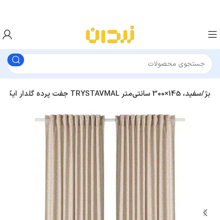
1 جفت پرده گلدار ایکیا TRYSTAVMAL بژ/سفید، 145×300 سانتی‌متر