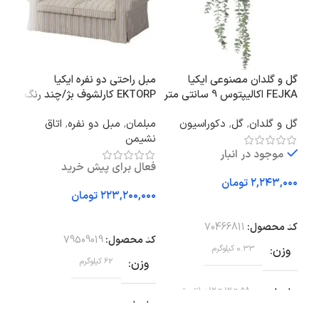
گل و گلدان مصنوعی ایکیا
مبل راحتی دو نفره ایکیا
شید 
FEJKA اکالیپتوس 9 سانتی متر
EKTORP کارلشوف بژ/چند رنگ
سانت
گل و گلدان
,
گل
,
دکوراسیون
مبلمان
,
مبل دو نفره
,
اتاق
نور 
نشیمن
آباژ
موجود در انبار
فعال برای پیش خرید
تومان
تومان
افزودن به سبد خرید
افزودن به سبد خرید
اف
کد محصول:
70466811
کد محصول:
79509019
کد 
وزن
0.33 کیلوگرم
وزن
62 کیلوگرم
وز
ابعاد
58 × 12 × 12 سانتیمتر
ابعاد
اب