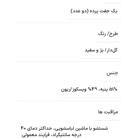
یک جفت پرده (دو عدد)
طرح/ رنگ
گل‌دار/ بژ و سفید
جنس
51% پنبه، 49% ویسکوز/ریون
مراقبت ها
شستشو با ماشین لباسشویی، حداکثر دمای 40
درجه سانتیگراد، فرآیند معمولی.