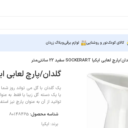
کالای کودک
نور و روشنایی
لوازم برقی
وبلاگ زردان
/پارچ لعابی ایکیا SOCKERART سفید 22 سانتی‌متر
گلدان/پارچ لعابی ایکیا SOCKERART سفید 22 س
یک گلدان با گل می تواند روز شما 
یا یک دسته گل زیبا یا فقط به عن
توانید از آن به عنوان پارچ نیز استفا
شناسه محصول:
80148465
برند:
ایکیا