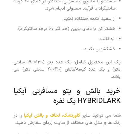
شستشو با ماشین لباسشویی، حداکثر در دمای 40 درجه
سانتیگراد با فرآیند معمولی انجام شود.
از سفید کننده استفاده نکنید.
خشک کن با دمای پایین (حداکثر 60 درجه سانتیگراد).
اتو نکنید.
خشکشویی نکنید.
پک این محصول شامل:
یک عدد پتو
(130×190 سانتی
متر) و
یک عدد کیسه/بالش
(40×40 سانتی متر) می
باشد.
خرید بالش و پتو مسافرتی آیکیا
HYBRIDLARK یک نفره
شما می توانید سایر
کاورتشک، لحاف و بالش ایکیا
را در
رنگ ها و مدل های مختلف از سایت زردان سفارش دهید.