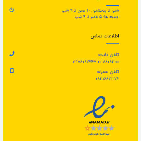
کن
شنبه تا پنجشنبه: 10 صبح تا 9 شب
جمعه ها: 5 عصر تا 9 شب
اطلاعات تماس
تلفن ثابت:
02186091200 02186091447
تلفن همراه:
09306622276