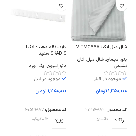
شال مبل ایکیا VITMOSSA
قلاب نظم دهنده ایکیا
گیا
SKADIS سفید
پتو
,
مبلمان
,
شال مبل
,
اتاق
سانت
نشیمن
دکوراسیون
,
پگ بورد
دکو
موجود در انبار
موجود در انبار
تومان
تومان
افزودن به سبد خرید
افزودن به سبد خرید
اف
کد محصول:
90304889
کد محصول:
40519887
کد 
رنگ
خاکستری
وزن
0.12 کیلوگرم
وز