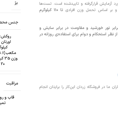
بژ
د آزمایش قرارگرفته و تایید‌شده است. تست‌ها
د و بر اساس تحمل وزن افرادی
تا 110 کیلوگرم
جنس محص
ابر نور خورشید و مقاومت در برابر سایش و
نظر استحکام و دوام برای استفاده‌ی روزانه در
روکش: 100% پلی استر (100% بازیاف
مکعب)/ نئ
وزن
20 کیلوگرم بر متر مکعب)
مراقبت
 ما در فروشگاه زردان این‌کار را برایتان انجام
قاب و رو
تمیز