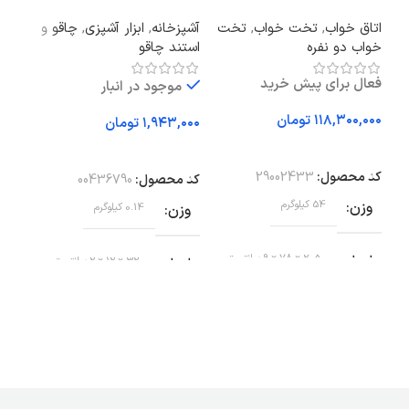
آبپا
اتاق خواب
,
تخت خواب
,
تخت
آشپزخانه
,
ابزار آشپزی
,
چاقو و
SSE
خواب دو نفره
استند چاقو
فضا
فعال برای پیش خرید
موجود در انبار
گلد
تومان
تومان
فعا
افزودن به سبد خرید
افزودن به سبد خرید
کد محصول:
29002433
کد محصول:
00436790
اف
وزن
54 کیلوگرم
وزن
0.14 کیلوگرم
کد 
ار
ابعاد
205 × 78 × 9 سانتیمتر
ابعاد
32 × 12 × 2 سانتیمتر
وز
اندازه
200×160 سانتی متر
جنس تیغه
فولاد ضد زنگ
رن
طول
جنس دسته