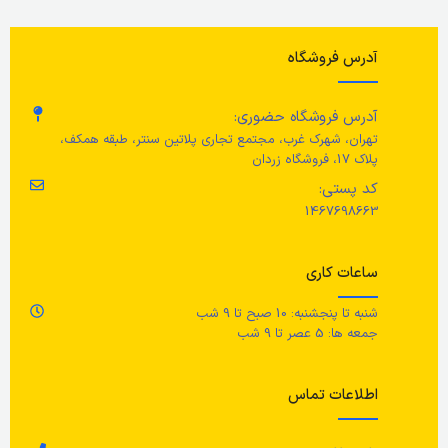
209 سانتی متر
,
طول تشک: 200
پلاستیک پلی پروپیلن
سانتی متر
آدرس فروشگاه
مراقبت ها
عرض
آدرس فروشگاه حضوری:
فقط با دست بشویید.
176 سانتی متر
,
عرض تشک: 160
تهران، شهرک غرب، مجتمع تجاری پلاتین سنتر، طبقه همکف،
سانتی متر
پلاک 17، فروشگاه زردان
کد پستی:
ارتفاع
1467698663
100 سانتی متر
,
ارتفاع پایین تخت:
38 سانتی متر
,
ارتفاع سر تخت: 100
ساعات کاری
سانتی متر
شنبه تا پنجشنبه: 10 صبح تا 9 شب
ارتفاع فضای آزاد زیر تخت
جمعه ها: 5 عصر تا 9 شب
21 سانتی متر
اطلاعات تماس
کفی تخت خواب
Luröy