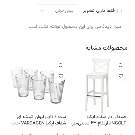
فقط دارای تصویر
هیچ دیدگاهی برای این محصول نوشته نشده است.
محصولات مشابه
صندلی بار سفید ایکیا
ست 6 تایی لیوان شیشه ای
گلد
INGOLF، ارتفاع 63 سانتی‌متر،
شفاف ایکیا VARDAGEN حجم
همراه با پشتی
430 میلی‌لیتر
متر