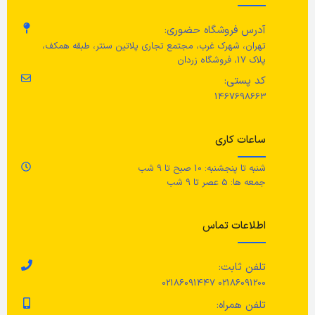
مر
عرض: 40 سانتی متر/ عرض صندلی:
آدرس فروشگاه حضوری:
حجم
430 میلی لیتر
40 سانتی متر
تهران، شهرک غرب، مجتمع تجاری پلاتین سنتر، طبقه همکف،
با
پلاک 17، فروشگاه زردان
با
تعداد
6 عدد
عمق
کد پستی:
1467698663
45 سانتی متر/ عمق صندلی: 35
رنگ
شفاف
سانتی متر
ساعات کاری
جنس محصول
حداکثر وزن قابل تحمل
شنبه تا پنجشنبه: 10 صبح تا 9 شب
جمعه ها: 5 عصر تا 9 شب
شیشه سکوریت شده
110 کیلوگرم
اطلاعات تماس
مراقبت
رنگ
سفید
تلفن ثابت:
قابل شستشو در ماشین ظرف‌شویی
جنس صندلی
02186091200 02186091447
تلفن همراه:
بدنه: چوب سخت (جامد)، چسب
,