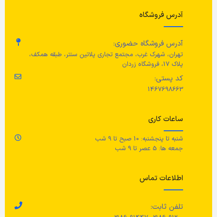
عرض
80 سانتی متر
عم
آدرس فروشگاه
8.5 سانتی متر
رنگ
سفید
حداکثر طول
50 سانتی متر
ع
آدرس فروشگاه حضوری:
تهران، شهرک غرب، مجتمع تجاری پلاتین سنتر، طبقه همکف،
جنس بدنه
پلاک 17، فروشگاه زردان
عرض
14.5 سانتی متر
رن
کد پستی:
1467698663
قاب / قفسه / پانل پشتی / ریل
خا
ارتفاع
10 سانتی متر
دیواری: تخته فیبر، رنگ اکریلیک
ساعات کاری
ج
شنبه تا پنجشنبه: 10 صبح تا 9 شب
قا
جمعه ها: 5 عصر تا 9 شب
جن
پو
اطلاعات تماس
تع
تلفن ثابت: