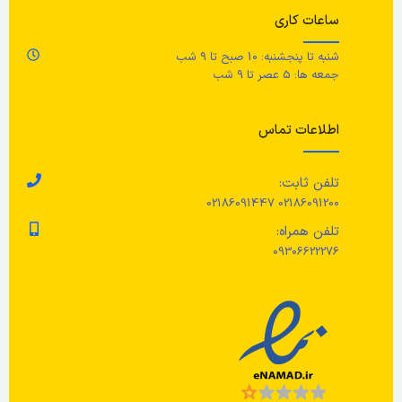
زن
ساعات کاری
با یک پارچه مرطوب سطح زیر لیوانی
را تمیز کنید.
برای تمیز کردن قاشق چنگال و کارد و
کاهش خط خوردگی ، همیشه بقایای
شنبه تا پنجشنبه: 10 صبح تا 9 شب
جن
مواد غذایی را بلافاصله بشویید.
جمعه ها: 5 عصر تا 9 شب
نئ
اک
اطلاعات تماس
جن
تلفن ثابت:
02186091200 02186091447
اس
تلفن همراه:
09306622276
جن
اس
مر