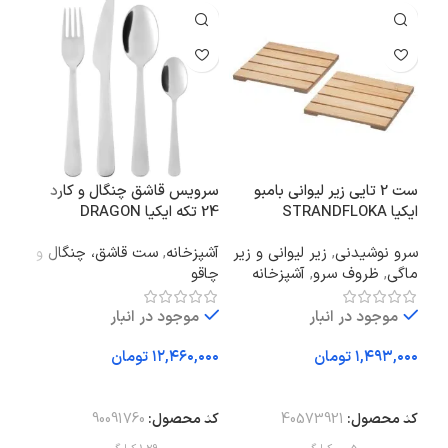
ست 2 تایی زیر لیوانی بامبو
سرویس قاشق چنگال و کارد
شلف 
ایکیا STRANDFLOKA
24 تکه ایکیا DRAGON
ضد 
سرو نوشیدنی
,
زیر لیوانی و زیر
آشپزخانه
,
ست قاشق، چنگال و
آشپز
ماگی
,
ظروف سرو
,
آشپزخانه
چاقو
موجود در انبار
موجود در انبار
تومان
تومان
اف
افزودن به سبد خرید
افزودن به سبد خرید
کد 
کد محصول:
40573921
کد محصول:
90091760
وز