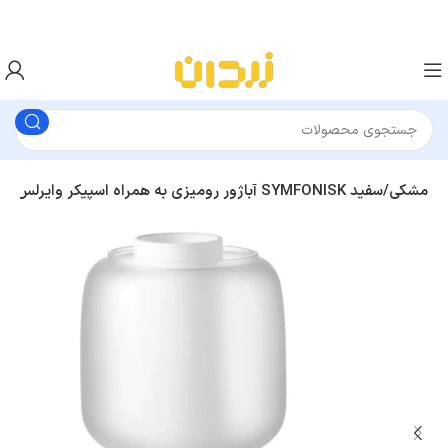
آباژور رومیزی به همراه اسپیکر وایرلس ایکیا SYMFONISK مشکی/سفید