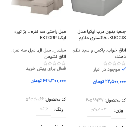
جعبه بدون درب ایکیا مدل
مبل راحتی سه نفره L بژ تیره
KUGGIS، خاکستری ملایم،
ایکیا EKTORP
قهو
ابعاد ۱۸×۲۶×۸ سانتی‌متر
اتاق خواب
,
باکس و سبد نظم
مبلمان
,
مبل ال
,
مبل سه نفره
,
ظرو
دهنده
اتاق نشیمن
فعال برای پیش خرید
موجود در انبار
تومان
تومان
اف
افزودن به سبد خرید
افزودن به سبد خرید
کد 
کد محصول:
59320066
کد محصول:
60599147
وز
رنگ
بژ تیره
وزن
0.31 کیلوگرم
اب
ارتفاع صندلی
ابعاد
26 × 18 × 8 سانتیمتر