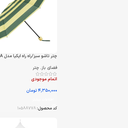
چتر تاشو سبز/راه راه ایکیا مدل KNALLA
فضای باز
,
چتر
اتمام موجودی
تومان
اطلاعات بیشتر
کد محصول:
10588778