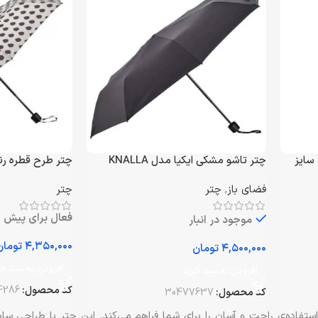
ی پشه بند سفید ایکیا SOLIG، سایز
چتر تاشو مشکی ایکیا مدل KNALLA
چتر طرح قطره رنگ سف
فضای باز
,
چتر
چتر
فعال برای پیش 
موجود در انبار
تومان
تومان
افزودن به سبد خر
افزودن به سبد خرید
کد محصول:
4286
کد محصول:
30477637
تفاده‌ی راحت و آسان را برای شما فراهم می‌کند. این چتر با طراحی ساد