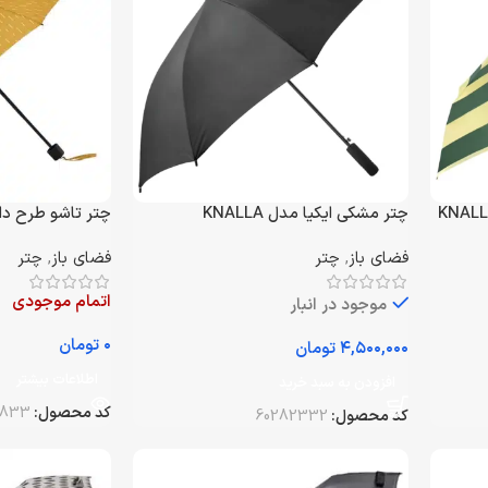
چتر مشکی ایکیا مدل KNALLA
چتر تاشو طرح دار ایکیا A
فضای باز
,
چتر
فضای باز
,
چتر
اتمام موجودی
موجود در انبار
تومان
تومان
اطلاعات بیشتر
افزودن به سبد خرید
کد محصول:
0833
کد محصول:
60282332