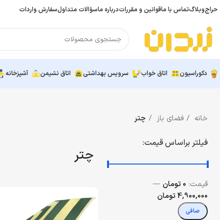
حراج
وبلاگ
تماس با ما
قوانین و مقررات
درباره ما
سؤالات متداول
سفارش واردات
دکوراسیون
اتاق خواب
سرویس بهداشتی
اتاق نشیمن
آشپزخانه
خانه
فضای باز
چتر
فیلتر براساس قیمت:
چتر
قيمت:
0 تومان
—
4,900,000 تومان
صافی