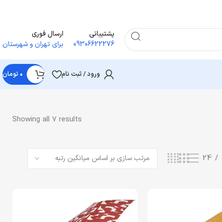
پشتیبانی
ارسال فوری
09306622276
برای تهران و شهرستان
ورود / ثبت نام
۰
تومان
Showing all 7 results
24