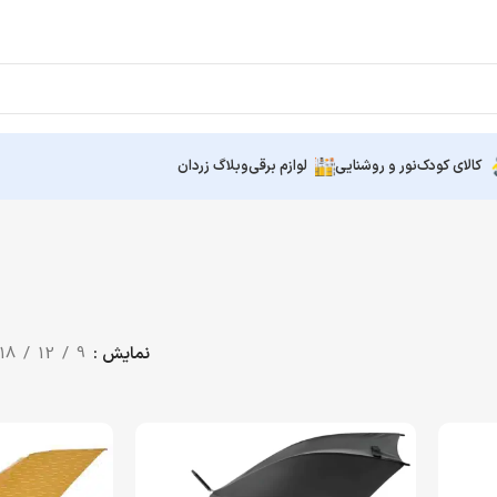
کالای کودک
نور و روشنایی
لوازم برقی
وبلاگ زردان
نمایش
9
12
18