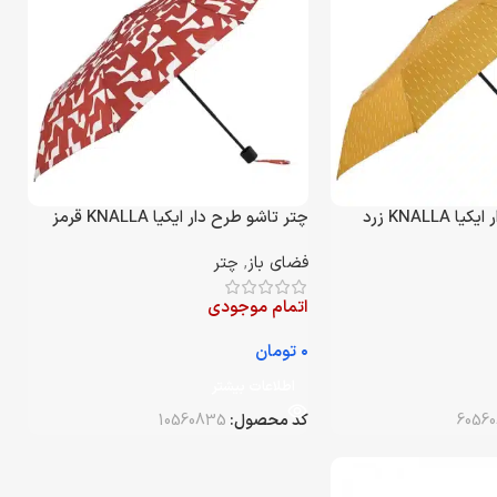
KNALL زرد
چتر تاشو طرح دار ایکیا KNALLA قرمز
فضای باز
,
چتر
اتمام موجودی
تومان
اطلاعات بیشتر
6056
کد محصول:
10560835