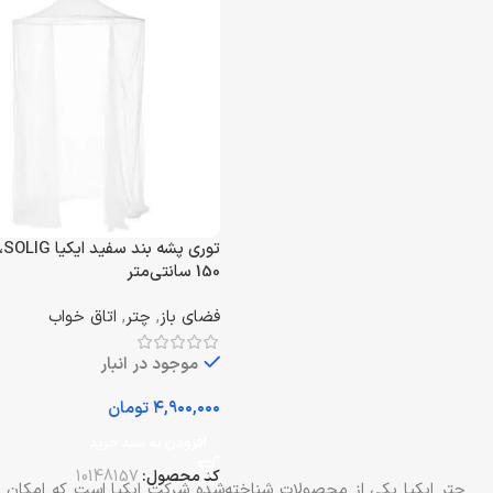
تور
150 سانتی‌متر
فضای باز
,
چتر
,
اتاق خواب
موجود در انبار
تومان
افزودن به سبد خرید
کد محصول:
10148157
چتر ایکیا یکی از محصولات شناخته‌شده شرکت ایکیا است که امکان اس