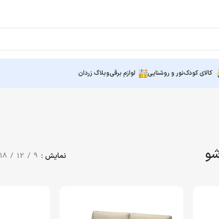
کالای کودک
نور و روشنایی
لوازم برقی
وبلاگ زردان
شو
نمایش
9
12
18