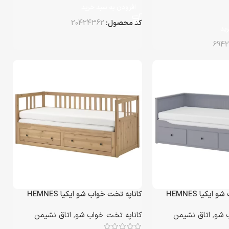
افزودن به سبد خرید
کد محصول:
20424362
ید
6942
یکیا HEMNES
کاناپه تخت خواب شو ایکیا HEMNES
 شو
,
اتاق نشیمن
کاناپه تخت خواب شو
,
اتاق نشیمن