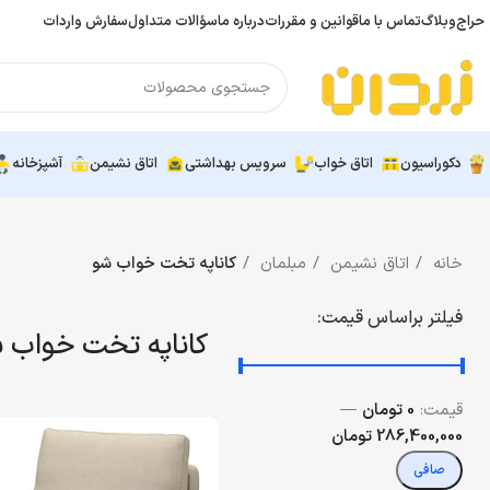
حراج
وبلاگ
تماس با ما
قوانین و مقررات
درباره ما
سؤالات متداول
سفارش واردات
دکوراسیون
اتاق خواب
سرویس بهداشتی
اتاق نشیمن
آشپزخانه
خانه
اتاق نشیمن
مبلمان
کاناپه تخت خواب شو
فیلتر براساس قیمت:
کاناپه تخت خواب 
قيمت:
0 تومان
—
286,400,000 تومان
صافی