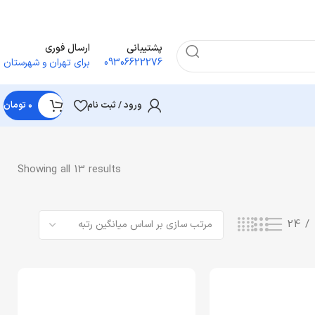
پشتیبانی
ارسال فوری
09306622276
برای تهران و شهرستان
ورود / ثبت نام
۰
تومان
Showing all 13 results
24