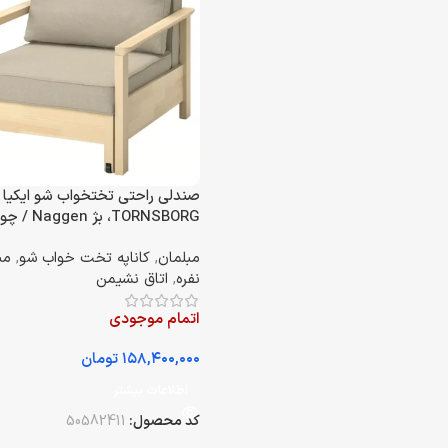
صندلی راحتی تختخواب ‌شو ایکیا
TORNSBORG، بژ Naggen / چوب کاج
مبلمان
,
کاناپه تخت خواب شو
,
مب
نفره
,
اتاق نشیمن
اتمام موجودی
تومان
اطلاعات بیشتر
کد محصول:
50582411