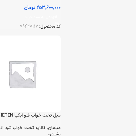
تومان
افزودن به سبد خرید
کد محصول:
79428117
مبل تخت خواب شو ایکیا FRIHETEN
مبلمان
,
کاناپه تخت خواب شو
,
ات
نشیمن