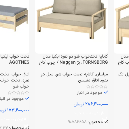
 مدل
کاناپه تختخواب ‌شو دو نفره ایکیا مدل
TORNSBORG، بژ Naggen / چوب کاج
AGOTNES
ل تک
مبلمان
,
کاناپه تخت خواب شو
,
مبل دو
اتاق خواب
,
تخت 
نفره
,
اتاق نشیمن
نفره
,
تخت خواب ی
خواب شو
موجود در انبار
موجود در انبا
تومان
توم
افزودن به سبد خرید
افزودن به سبد خر
کد محصول:
90584658
کد محصول:
8132