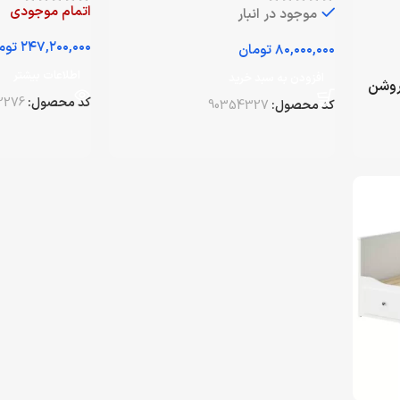
اتمام موجودی
موجود در انبار
توم
تومان
اطلاعات بیشتر
افزودن به سبد خرید
روشن
کد محصول:
2276
کد محصول:
90354327