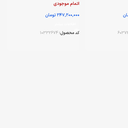
اتمام موجودی
ان
تومان
اطلاعات بیشتر
6037
کد محصول:
10332674