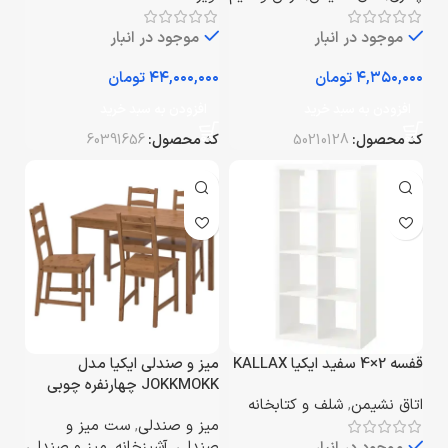
موجود در انبار
موجود در انبار
تومان
تومان
افزودن به سبد خرید
افزودن به سبد خرید
کد محصول:
50210128
کد محصول:
60391656
قفسه 2×4 سفید ایکیا KALLAX
میز و صندلی ایکیا مدل
JOKKMOKK چهارنفره چوبی
اتاق نشیمن
,
شلف و کتابخانه
میز و صندلی
,
ست میز و
صندلی
,
آشپزخانه
,
میز و صندلی