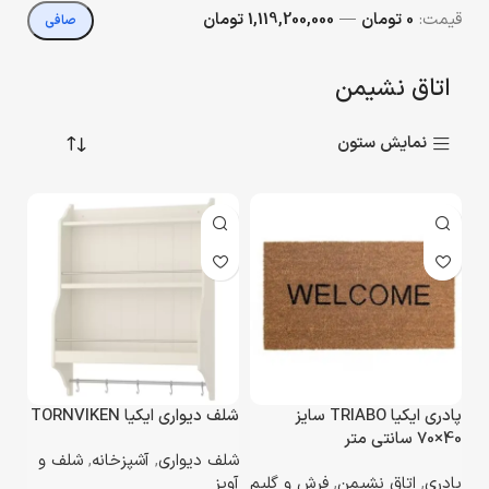
قيمت:
0 تومان
—
1,119,200,000 تومان
صافی
اتاق نشیمن
نمایش ستون
پادری ایکیا TRIABO سایز
شلف دیواری ایکیا TORNVIKEN
40×70 سانتی متر
شلف دیواری
,
آشپزخانه
,
شلف و
پادری
,
اتاق نشیمن
,
فرش و گلیم
آویز