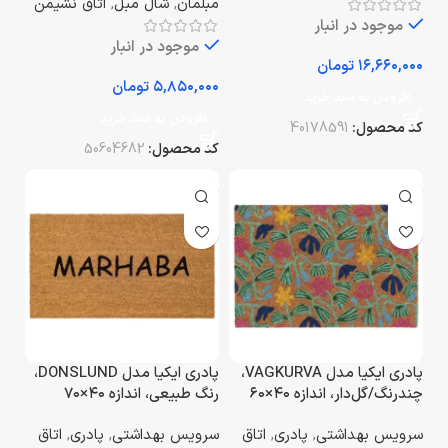
مبلمان
,
شال مبل
,
اتاق نشیمن
موجود در انبار
موجود در انبار
تومان
تومان
افزودن به سبد خرید
افزودن به سبد خرید
کد محصول:
40178591
کد محصول:
50604682
پادری ایکیا مدل VAGKURVA،
پادری ایکیا مدل DONSLUND،
چندرنگ/گل‌دار، اندازه ۴۰×۶۰
رنگ طبیعی، اندازه ۴۰×۷۰
سانتی‌متر
سانتی‌متر
سرویس بهداشتی
,
پادری
,
اتاق
سرویس بهداشتی
,
پادری
,
اتاق