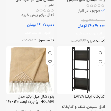
راک
,
مبلمان
,
اتاق نشیمن
مبلمان
,
مبل دو نفره
,
اتاق
نشیمن
موجود در انبار
فعال برای پیش خرید
۳۴,۳۰۰,۰۰۰
تومان
تومان
۲۶,۰۴۰,۰۰۰
تومان
افزودن به سبد خرید
افزودن به سبد خرید
کد محصول:
09509013
کد محصول:
50078464
کتابخانه ایکیا LAIVA
پتو/ شال مبل ایکیا مدل
HOLMVI، بژ-زرد/ ابعاد ۱۲۰×۱۶۰
اتاق نشیمن
,
شلف و کتابخانه
سانتی‌متر