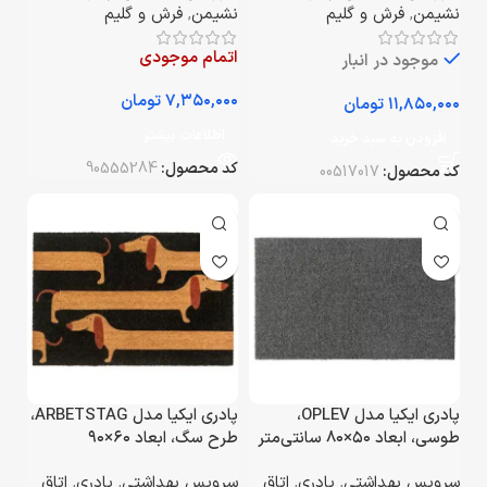
نشیمن
,
فرش و گلیم
نشیمن
,
فرش و گلیم
اتمام موجودی
موجود در انبار
تومان
تومان
اطلاعات بیشتر
افزودن به سبد خرید
کد محصول:
90555284
کد محصول:
00517017
پادری ایکیا مدل OPLEV،
پادری ایکیا مدل ARBETSTAG،
طوسی، ابعاد ۵۰×۸۰ سانتی‌متر
طرح سگ، ابعاد ۶۰×۹۰
سانتی‌متر
سرویس بهداشتی
,
پادری
,
اتاق
سرویس بهداشتی
,
پادری
,
اتاق