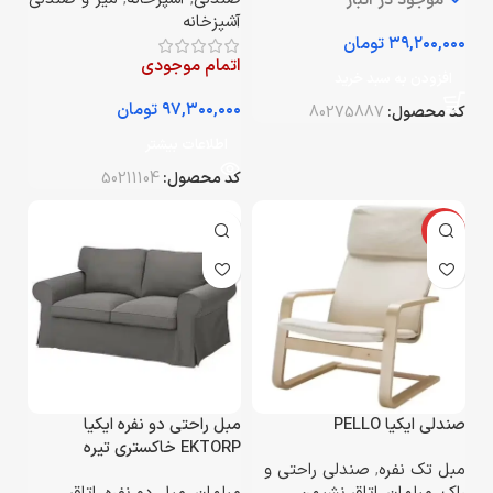
موجود در انبار
آشپزخانه
تومان
اتمام موجودی
افزودن به سبد خرید
تومان
کد محصول:
80275887
اطلاعات بیشتر
کد محصول:
50211104
-24%
صندلی ایکیا PELLO
مبل راحتی دو نفره ایکیا
EKTORP خاکستری تیره
مبل تک نفره
,
صندلی راحتی و
Hakebo