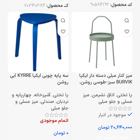
کد محصول:
90584192
کد محصول:
70340384
میز کنار مبلی دسته‌ دار ایکیا
سه‌ پایه چوبی ایکیا KYRRE آبی
BURVIK سبز-طوسی روشن،
روشن
قطر 38 سانتی‌متر
پا تختی
,
اتاق نشیمن
,
میز
پا تختی
,
آشپزخانه
,
چهارپایه و
عسلی و جلو مبلی
نردبان
,
صندلی
,
میز عسلی و
جلو مبلی
موجود در انبار
اتمام موجودی
تومان
تومان
افزودن به سبد خرید