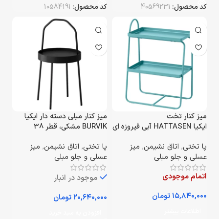
کد محصول:
40569231
کد محصول:
10584191
میز کنار تخت
میز کنار مبلی دسته‌ دار ایکیا
ایکیا HATTASEN آبی فیروزه‌ ای
BURVIK مشکی، قطر 38
سانتی‌متر
پا تختی
,
اتاق نشیمن
,
میز
پا تختی
,
اتاق نشیمن
,
میز
عسلی و جلو مبلی
عسلی و جلو مبلی
اتمام موجودی
موجود در انبار
تومان
تومان
اطلاعات بیشتر
افزودن به سبد خرید