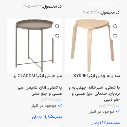
افزودن به سبد خرید
کد محصول:
30500893
کد محصول:
20512660
سه‌ پایه چوبی ایکیا KYRRE
میز عسلی ایکیا GLADOM بژ
پا تختی
,
آشپزخانه
,
چهارپایه و
پا تختی
,
اتاق نشیمن
,
میز
نردبان
,
صندلی
,
میز عسلی و
عسلی و جلو مبلی
جلو مبلی
موجود در انبار
موجود در انبار
تومان
تومان
افزودن به سبد خرید