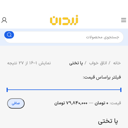
خانه
اتاق خواب
پا تختی
نمایش 1–16 از 27 نتیجه
فیلتر براساس قیمت:
قيمت:
0 تومان
—
79,840,000 تومان
صافی
پا تختی