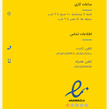
ساعات کاری
شنبه تا پنجشنبه: 10 صبح تا 9 شب
جمعه ها: 5 عصر تا 9 شب
اطلاعات تماس
تلفن ثابت:
02186091200 02186091447
تلفن همراه:
09306622276