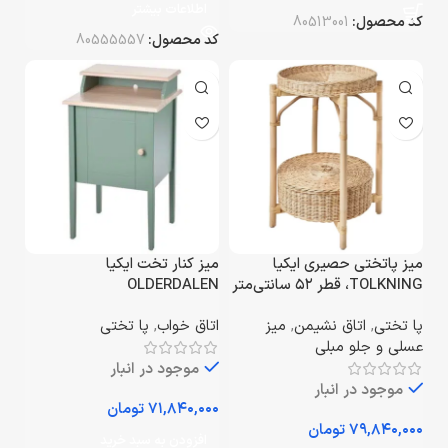
اطلاعات بیشتر
کد محصول:
80513001
کد محصول:
80555557
میز پاتختی حصیری ایکیا
میز کنار تخت ایکیا
TOLKNING، قطر ۵۲ سانتی‌متر
OLDERDALEN
پا تختی
,
اتاق نشیمن
,
میز
اتاق خواب
,
پا تختی
عسلی و جلو مبلی
موجود در انبار
موجود در انبار
تومان
تومان
افزودن به سبد خرید