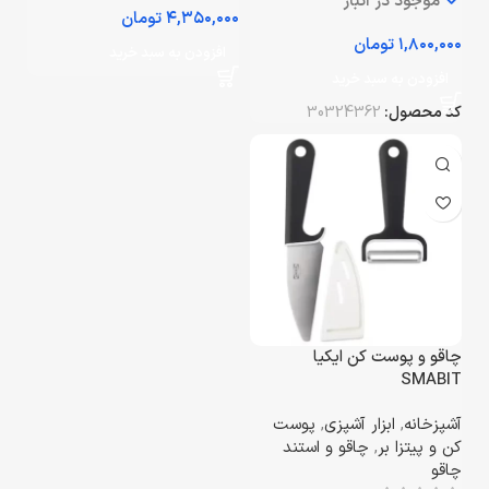
موجود در انبار
تومان
تومان
افزودن به سبد خرید
افزودن به سبد خرید
کد محصول:
30324362
چاقو و پوست کن ایکیا
SMABIT
آشپزخانه
,
ابزار آشپزی
,
پوست
کن و پیتزا بر
,
چاقو و استند
چاقو