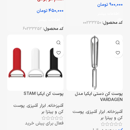
تومان
تومان
اطلاعات بیشتر
اطلاعات بیشتر
کد محصول:
00233250
کد محصول:
60233252
پوست کن دستی ایکیا مدل
پوست کن ایکیا STAM
VARDAGEN
آشپزخانه
,
ابزار آشپزی
,
پوست
آشپزخانه
,
ابزار آشپزی
,
پوست
کن و پیتزا بر
کن و پیتزا بر
فعال برای پیش خرید