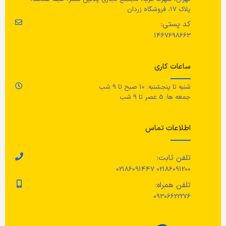
پلاک 17، فروشگاه زردان
کد پستی:
1467698663
ساعات کاری
شنبه تا پنجشنبه: 10 صبح تا 9 شب
جمعه ها: 5 عصر تا 9 شب
اطلاعات تماس
تلفن ثابت:
02186091200 02186091447
تلفن همراه:
09306622276